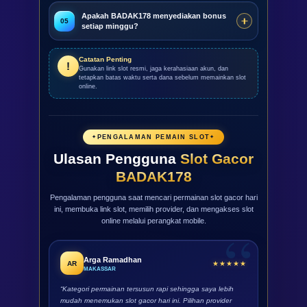
Apakah BADAK178 menyediakan bonus
05
setiap minggu?
Catatan Penting
!
Gunakan link slot resmi, jaga kerahasiaan akun, dan
tetapkan batas waktu serta dana sebelum memainkan slot
online.
PENGALAMAN PEMAIN SLOT
Ulasan Pengguna
Slot Gacor
BADAK178
Pengalaman pengguna saat mencari permainan slot gacor hari
ini, membuka link slot, memilih provider, dan mengakses slot
online melalui perangkat mobile.
Arga Ramadhan
AR
★★★★★
MAKASSAR
“Kategori permainan tersusun rapi sehingga saya lebih
mudah menemukan slot gacor hari ini. Pilihan provider