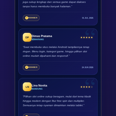
juga cukup lengkap dan semua game dapat diakses
tanpa harus membuka banyak halaman.”
01 JUL 2026
MEMBER
Dimas Pratama
DP
★★★★★
SEMARANG
“Saat membuka situs melalui Android tampilannya tetap
ringan. Menu login, kategori game, hingga pilihan slot
online mudah dipahami dan responsif.”
24 JUN 2026
MEMBER
Lina Novita
LN
★★★★☆
BANDUNG
“Pilihan slot online cukup beragam, mulai dari tema klasik
hingga modern dengan fitur free spin dan multiplier.
Semuanya tetap nyaman dimainkan melalui tablet.”