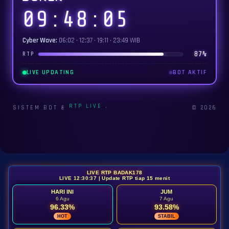
09:48:05
Cyber Wave:
06:02 · 12:37 · 19:11 · 23:49 WIB
87%
RTP
LIVE UPDATING
BOT AKTIF
RTP LIVE
SISTEM BOT &
·
© 2026
LIVE RTP BADAK178
LIVE 12:30:39 | Update RTP tiap 15 menit
HARI INI
JUM
6 Agu
7 Agu
96.33%
93.58%
HOT
STABIL