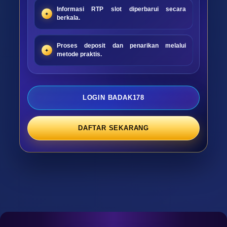
Informasi RTP slot diperbarui secara
berkala.
Proses deposit dan penarikan melalui
metode praktis.
LOGIN BADAK178
DAFTAR SEKARANG
Layer Popup Close