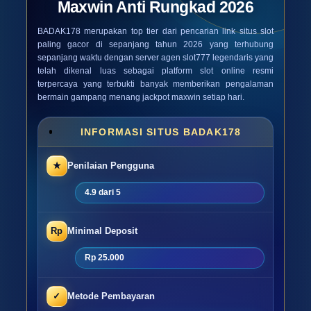
Maxwin Anti Rungkad 2026
BADAK178 merupakan top tier dari pencarian link situs slot
paling gacor di sepanjang tahun 2026 yang terhubung
sepanjang waktu dengan server agen slot777 legendaris yang
telah dikenal luas sebagai platform slot online resmi
terpercaya yang terbukti banyak memberikan pengalaman
bermain gampang menang jackpot maxwin setiap hari.
INFORMASI SITUS BADAK178
★
Penilaian Pengguna
4.9 dari 5
Rp
Minimal Deposit
Rp 25.000
✓
Metode Pembayaran