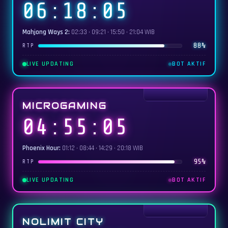
06:18:05
Mahjong Ways 2:
02:33 · 09:21 · 15:50 · 21:04 WIB
88%
RTP
LIVE UPDATING
BOT AKTIF
MICROGAMING
04:55:05
Phoenix Hour:
01:12 · 08:44 · 14:29 · 20:18 WIB
95%
RTP
LIVE UPDATING
BOT AKTIF
NOLIMIT CITY