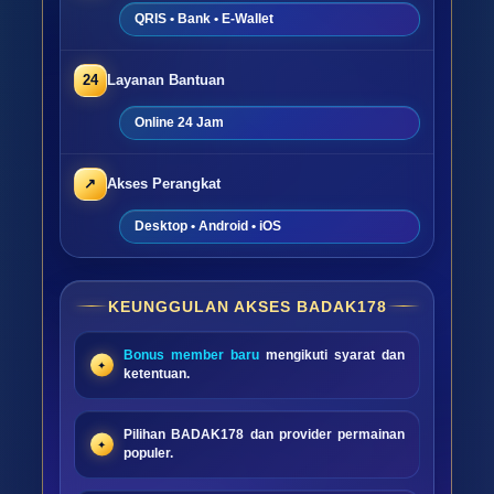
QRIS • Bank • E-Wallet
24
Layanan Bantuan
Online 24 Jam
↗
Akses Perangkat
Desktop • Android • iOS
KEUNGGULAN AKSES BADAK178
Bonus member baru
mengikuti syarat dan
ketentuan.
Pilihan BADAK178 dan provider permainan
populer.